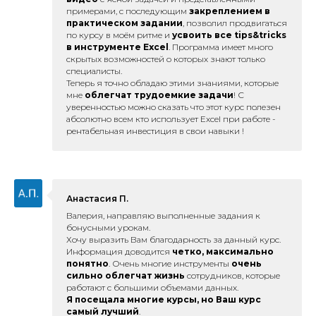
примерами, с последующим
закреплением в
практическом задании
, позволил продвигаться
по курсу в моём ритме и
усвоить все tips&tricks
в инструменте Excel
. Программа имеет много
скрытых возможностей о которых знают только
специалисты.
Теперь я точно обладаю этими знаниями, которые
мне
облегчат трудоемкие задачи
! С
уверенностью можно сказать что этот курс полезен
абсолютно всем кто использует Excel при работе -
рентабельная инвестиция в свои навыки !
Анастасия П.
Валерия, направляю выполненные задания к
бонусными урокам.
Хочу выразить Вам благодарность за данный курс.
Информация доводится
четко, максимально
понятно
. Очень многие инструменты
очень
сильно облегчат жизнь
сотрудников, которые
работают с большими объемами данных.
Я посещала многие курсы, но Ваш курс
самый лучший
.