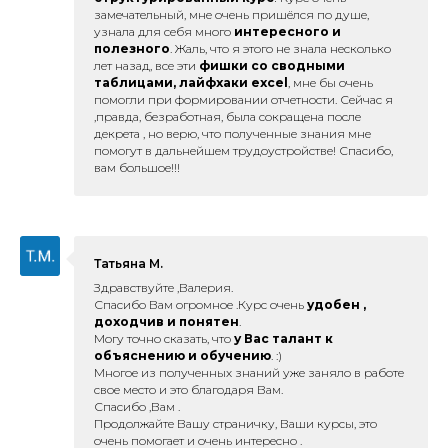
замечательный, мне очень пришёлся по душе,
узнала для себя много
интересного и
полезного
. Жаль, что я этого не знала несколько
лет назад, все эти
фишки со сводными
таблицами, лайфхаки excel
, мне бы очень
помогли при формировании отчетности. Сейчас я
,правда, безработная, была сокращена после
декрета , но верю, что полученные знания мне
помогут в дальнейшем трудоустройстве! Спасибо,
вам большое!!!
Татьяна М.
Здравствуйте ,Валерия.
Спасибо Вам огромное .Курс очень
удобен ,
доходчив и понятен
.
Могу точно сказать, что
у Вас талант к
объяснению и обучению
. :)
Многое из полученных знаний уже заняло в работе
свое место и это благодаря Вам.
Спасибо ,Вам .
Продолжайте Вашу страничку, Ваши курсы, это
очень помогает и очень интересно .