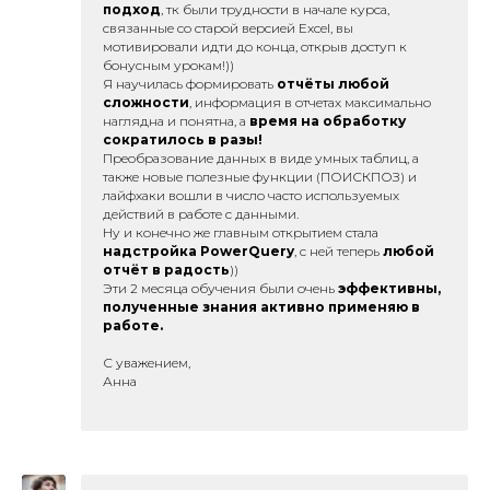
подход
, тк были трудности в начале курса,
связанные со старой версией Excel, вы
мотивировали идти до конца, открыв доступ к
бонусным урокам!))
Я научилась формировать
отчёты любой
сложности
, информация в отчетах максимально
наглядна и понятна, а
время на обработку
сократилось в разы!
Преобразование данных в виде умных таблиц, а
также новые полезные функции (ПОИСКПОЗ) и
лайфхаки вошли в число часто используемых
действий в работе с данными.
Ну и конечно же главным открытием стала
надстройка PowerQuery
, с ней теперь
любой
отчёт в радость
))
Эти 2 месяца обучения были очень
эффективны,
полученные знания активно применяю в
работе.
С уважением,
Анна