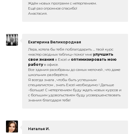
Ждём новых программ с нетерпением.
Ещё раз огромное спасибо!
Анастасия.
Екатерина Великородная
Лера, хотела бы тебя поблагодарить .... твой курс
«мастер сводных таблиц» помог мне
улучшить
свои знания
в Excel и
оптимизировать мою
работу
в офисе.
Все здания разобраны до самых мелочей , что даже
школьник разберётся.
Я всегда знала , чтобы быть успешным
специалистом , знать Excel необходимо ! Дальше
-больше! С нетерпением буду ждать новых курсов и
с большим удовольствием буду усовершенствовать
знания благодаря тебе!
Наталья И.