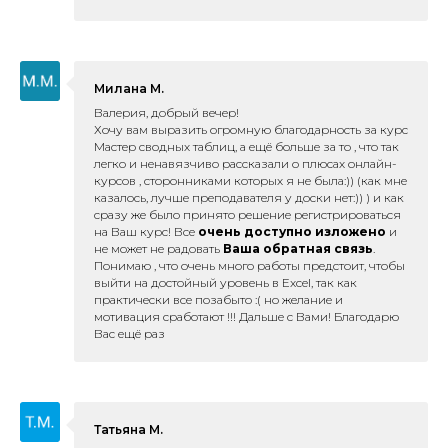
Милана М.
Валерия, добрый вечер!
Хочу вам выразить огромную благодарность за курс
Мастер сводных таблиц, а ещё больше за то , что так
легко и ненавязчиво рассказали о плюсах онлайн-
курсов , сторонниками которых я не была:)) (как мне
казалось, лучше преподавателя у доски нет:)) ) и как
сразу же было принято решение регистрироваться
на Ваш курс! Все
очень доступно изложено
и
не может не радовать
Ваша обратная связь
.
Понимаю , что очень много работы предстоит, чтобы
выйти на достойный уровень в Excel, так как
практически все позабыто :( но желание и
мотивация сработают !!! Дальше с Вами! Благодарю
Вас ещё раз
Татьяна М.