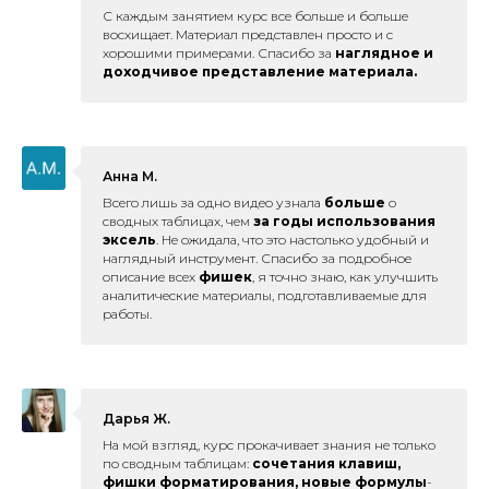
С каждым занятием курс все больше и больше
восхищает. Материал представлен просто и с
хорошими примерами. Спасибо за
наглядное и
доходчивое представление материала.
Анна М.
Всего лишь за одно видео узнала
больше
о
сводных таблицах, чем
за годы использования
эксель
. Не ожидала, что это настолько удобный и
наглядный инструмент. Спасибо за подробное
описание всех
фишек
, я точно знаю, как улучшить
аналитические материалы, подготавливаемые для
работы.
Дарья Ж.
На мой взгляд, курс прокачивает знания не только
по сводным таблицам:
сочетания клавиш,
фишки форматирования, новые формулы
-