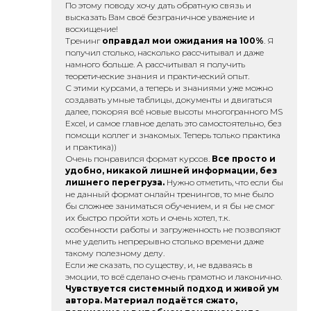
По этому поводу хочу дать обратную связь и
высказать Вам своё безграничное уважение и
восхищение!
Тренинг
оправдал мои ожидания на 100%
. Я
получил столько, насколько рассчитывал и даже
намного больше. А рассчитывал я получить
теоретические знания и практический опыт.
С этими курсами, а теперь и знаниями уже можно
создавать умные таблицы, документы и двигаться
далее, покоряя всё новые высоты многогранного MS
Excel, и самое главное делать это самостоятельно, без
помощи коллег и знакомых. Теперь только практика
и практика))
Очень понравился формат курсов.
Все просто и
удобно, никакой лишней информации, без
лишнего перегруза.
Нужно отметить, что если бы
не данный формат онлайн тренингов, то мне было
бы сложнее заниматься обучением, и я бы не смог
их быстро пройти хоть и очень хотел, т.к.
особенности работы и загруженность не позволяют
мне уделить непрерывно столько времени даже
такому полезному делу.
Если же сказать, по существу, и, не вдаваясь в
эмоции, то всё сделано очень грамотно и лаконично.
Чувствуется системный подход и живой ум
автора. Материал подаётся сжато,