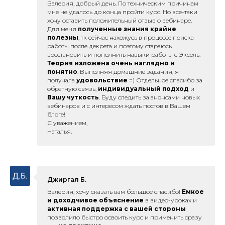
Валерия, добрый день. По техническим причинам
мне не удалось до конца пройти курс. Но все-таки
хочу оставить положительный отзыв о вебинаре.
Для меня
полученные знания крайне
полезны
, тк сейчас нахожусь в процессе поиска
работы после декрета и поэтому стараюсь
восстановить и пополнить навыки работы с Эксель.
Теория изложена очень наглядно и
понятно
. Выполняя домашние задания, я
получала
удовольствие
=) Отдельное спасибо за
обратную связь,
индивидуальный подход
и
Вашу чуткость
. Буду следить за анонсами новых
вебинаров и с интересом ждать постов в Вашем
блоге!
С уважением,
Наталья.
Джиргал Б.
Валерия, хочу сказать вам большое спасибо!
Емкое
и доходчивое объяснение
в видео-уроках и
активная поддержка с вашей стороны
позволило быстро освоить курс и применить сразу