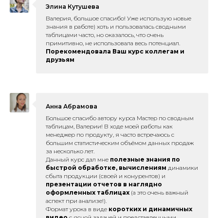
Элина Кутушева
Валерия, большое спасибо
! Уже использую новые
знания в работе) хоть и пользовалась сводными
таблицами часто, но оказалось, что очень
примитивно, не использовала весь потенциал.
Порекомендовала Ваш курс коллегам и
друзьям
Анна Абрамова
Большое спасибо автору курса Мастер по сводным
таблицам, Валерии! В ходе моей работы как
менеджер по продукту, я часто встречаюсь с
большим статистическим объёмом данных продаж
за несколько лет.
Данный курс дал мне
полезные знания по
быстрой обработке, вычислениям
динамики
сбыта продукции (своей и конурентов) и
презентации отчетов в наглядно
оформленных таблицах
(а это очень важный
аспект при анализе!).
Формат урока в виде
коротких и динамичных
видео
с ясной задачей и представленными