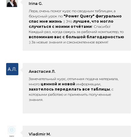
Irina G.
Лера, очень помог курс по сводным таблицам, а
бонусный урок по
"Power Query" фигурально
спас мне жизнь
:) Это
лучшее, что могло
случиться с моими отчётами
! Спасибо!
Каждый раз, когда сажусь за рабочий компьютер, то
вспоминаю вас с большой благодарностью
:) За новые знания и сэкономленное время!
Анастасия Л.
Замечательный курс, отличная подача материала,
много
ценной и н
овой
информации,
захотелось переделать все таблицы
, с
которыми работаю и применить полученные
знания.
Vladimir М.