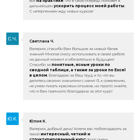
все
на практике
, что в свою очередь поможет в
дальнейшем
ускорить процесс моей работы
.
С нетерпением жду новых курсов!
Светлана Ч.
Валерия, спасибо Вам большое за новый багаж
знаний! Многое смогу использовать в своей работе
на данный момент и обязательно в будущем!
Спасибо за
понятные, ясные уроки по
сводной таблице, а также за уроки по Excel
в целом
. Благодарю за Ваш труд и то, что вы
делитесь своими знаниями с нами! Я, к сожалению,
не умею писать красивых отзывов, но просто знайте,
что я Вам премного благодарна за этот курс!
Юлия К.
Валерия, добрый день! Хотела вас поблагодарить за
такой
интересный, четкий и
структурированный курс
! Курс очень